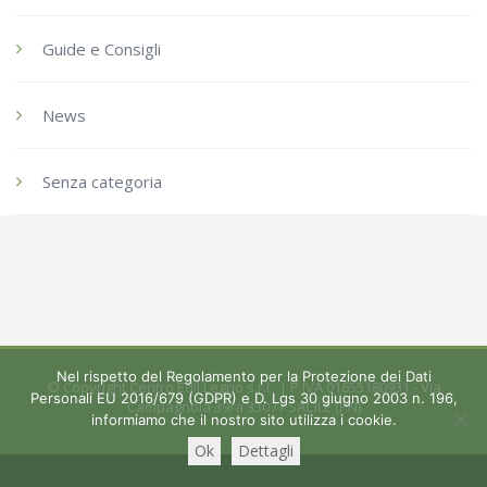
Guide e Consigli
News
Senza categoria
Nel rispetto del Regolamento per la Protezione dei Dati
© Copyright Centro Edil Legno s.r.l. | P.IVA 01655180931 - Via
Personali EU 2016/679 (GDPR) e D. Lgs 30 giugno 2003 n. 196,
Campagnola 39/a 33077 SACILE (PN)
informiamo che il nostro sito utilizza i cookie.
Ok
Dettagli