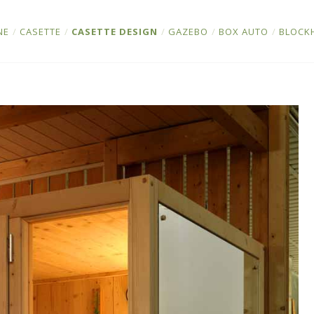
NE
/
CASETTE
/
CASETTE DESIGN
/
GAZEBO
/
BOX AUTO
/
BLOCK