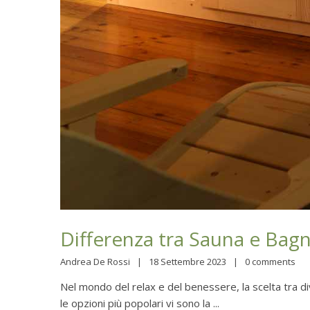
Differenza tra Sauna e Bag
Andrea De Rossi
18 Settembre 2023
0 comments
Nel mondo del relax e del benessere, la scelta tra d
le opzioni più popolari vi sono la ...