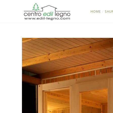
HOME
/
SAU