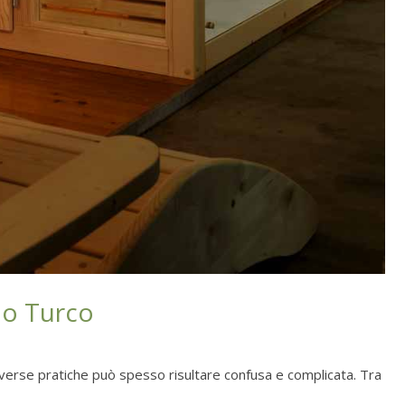
no Turco
iverse pratiche può spesso risultare confusa e complicata. Tra