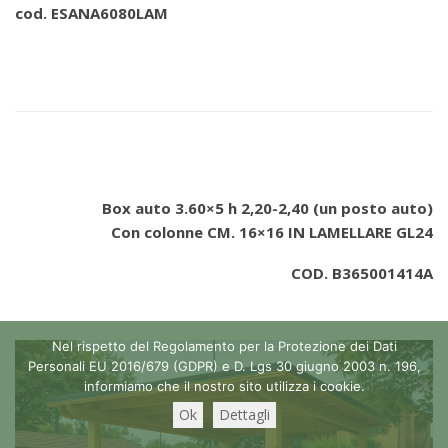
cod. ESANA6080LAM
Box auto 3.60×5 h 2,20-2,40 (un posto auto)
Con colonne CM. 16×16 IN LAMELLARE GL24
COD. B365001414A
Nel rispetto del Regolamento per la Protezione dei Dati
Personali EU 2016/679 (GDPR) e D. Lgs 30 giugno 2003 n. 196,
informiamo che il nostro sito utilizza i cookie.
Ok
Dettagli