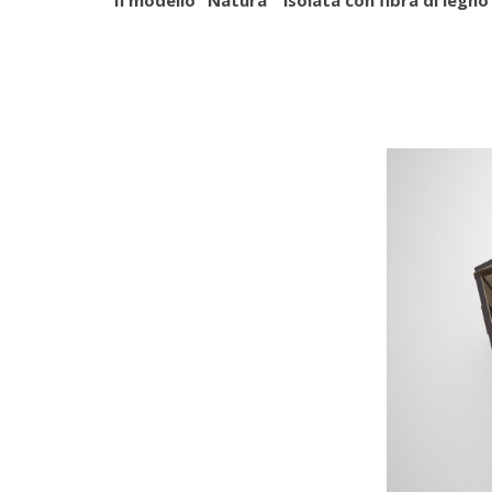
Il modello “Natura ” isolata con fibra di legn