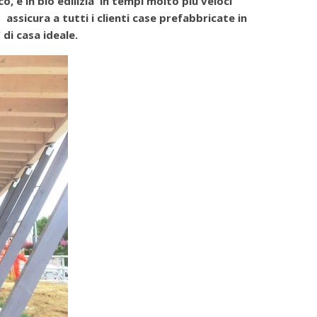
, e in bio edilizia in tempi molto più veloci
o assicura a
tutti i clienti case prefabbricate in
di casa ideale.