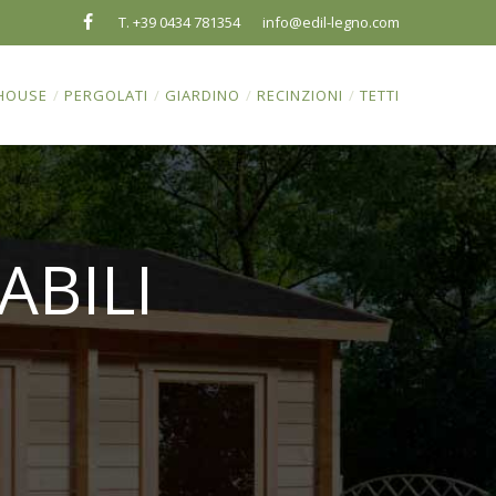
T. +39 0434 781354
info@edil-legno.com
HOUSE
/
PERGOLATI
/
GIARDINO
/
RECINZIONI
/
TETTI
ABILI