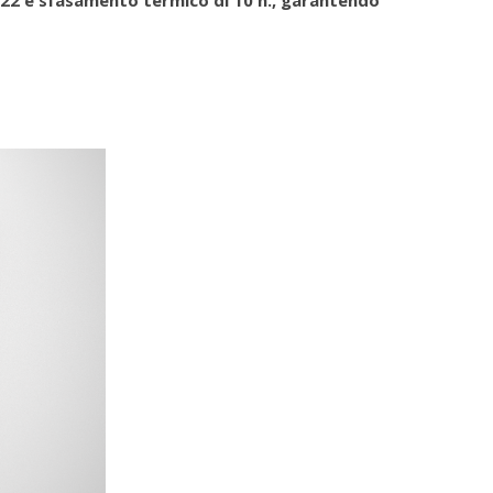
0,22 e sfasamento termico di 10 h.,
garantendo