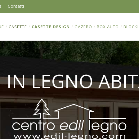
e
Contatti
NE
/
CASETTE
/
CASETTE DESIGN
/
GAZEBO
/
BOX AUTO
/
BLOCK
 IN LEGNO ABIT