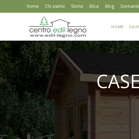
home
Chi siamo
Storia
Etica
Blog
Domand
HOME
/
SAU
CASE