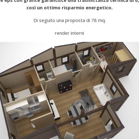
o e eps con grafite garantisce una trasmittanza termica di 
così un ottimo risparmio energetico.
Di seguito una proposta di 78 mq.
render interni