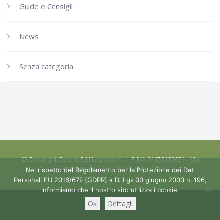
Guide e Consigli
News
Senza categoria
© Copyright Centro Edil Legno s.r.l. | P.IVA 01655180931 - Via
Campagnola 39/a 33077 SACILE (PN)
Nel rispetto del Regolamento per la Protezione dei Dati
Personali EU 2016/679 (GDPR) e D. Lgs 30 giugno 2003 n. 196,
informiamo che il nostro sito utilizza i cookie.
Ok
Dettagli