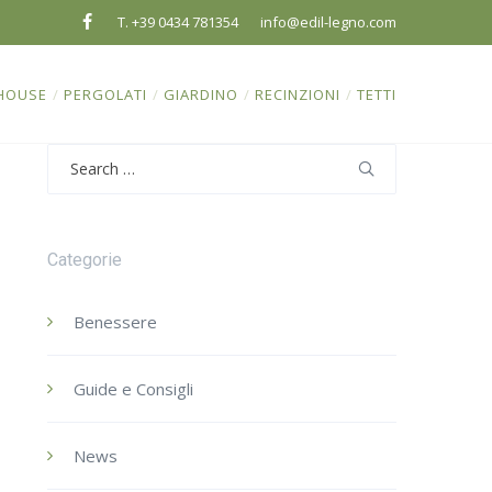
T. +39 0434 781354
info@edil-legno.com
HOUSE
/
PERGOLATI
/
GIARDINO
/
RECINZIONI
/
TETTI
Search
for:
Categorie
Benessere
Guide e Consigli
News