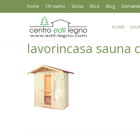
home
Chi siamo
Storia
Etica
Blog
Domand
HOME
/
SAU
lavorincasa sauna c