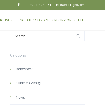
T. +39 0434 781354
info@edil-legno.com
HOUSE
/
PERGOLATI
/
GIARDINO
/
RECINZIONI
/
TETTI
Search
for:
Categorie
Benessere
Guide e Consigli
News