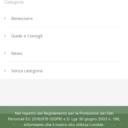
Categorie
Benessere
Guide e Consigli
News
Senza categoria
Nel rispetto del Regolamento per la Protezione dei Dati
Personali EU 2016/679 (GDPR) e D. Lgs 30 giugno 2003 n. 196,
© Copyright Centro Edil Legno s.r.l. | P.IVA 01655180931 - Via
informiamo che il nostro sito utilizza i cookie.