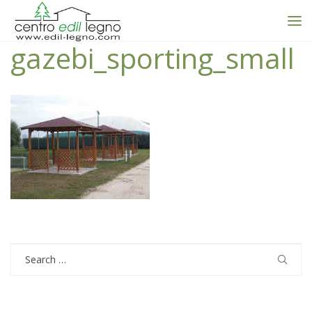
gazebi_sporting_small
Search
for: