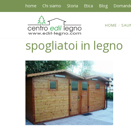
home
Chi siamo
Storia
Etica
Blog
Domand
HOME
/
SAU
spogliatoi in legno