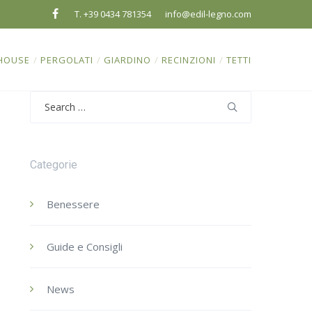
T. +39 0434 781354
info@edil-legno.com
HOUSE
/
PERGOLATI
/
GIARDINO
/
RECINZIONI
/
TETTI
Search
for:
Categorie
Benessere
Guide e Consigli
News