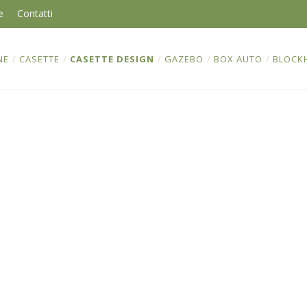
e
Contatti
NE
/
CASETTE
/
CASETTE DESIGN
/
GAZEBO
/
BOX AUTO
/
BLOCK