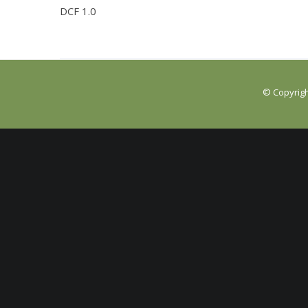
DCF 1.0
© Copyrigh