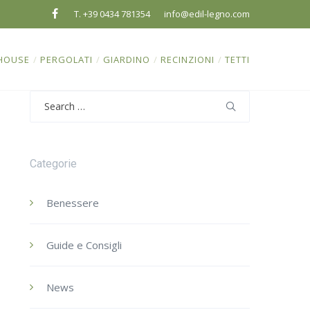
T. +39 0434 781354
info@edil-legno.com
HOUSE
/
PERGOLATI
/
GIARDINO
/
RECINZIONI
/
TETTI
Search
for:
Categorie
Benessere
Guide e Consigli
News