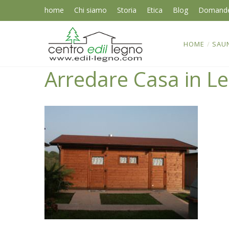
home
Chi siamo
Storia
Etica
Blog
Domand
HOME
/
SAU
Arredare Casa in L