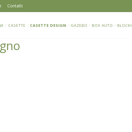
e
Contatti
NE
/
CASETTE
/
CASETTE DESIGN
/
GAZEBO
/
BOX AUTO
/
BLOCK
egno