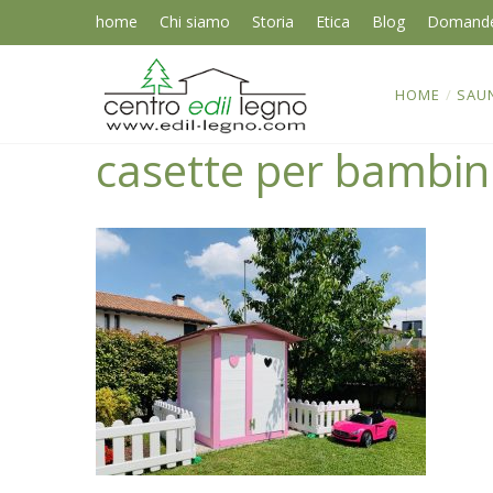
home
Chi siamo
Storia
Etica
Blog
Domand
HOME
/
SAU
casette per bambini