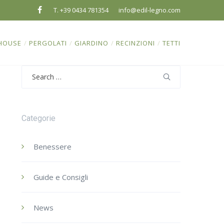
T. +39 0434 781354
info@edil-legno.com
HOUSE
/
PERGOLATI
/
GIARDINO
/
RECINZIONI
/
TETTI
Search
for:
Categorie
Benessere
Guide e Consigli
News