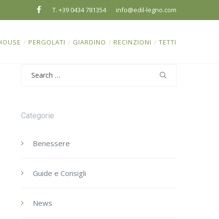
T. +39 0434 781354
info@edil-legno.com
HOUSE
/
PERGOLATI
/
GIARDINO
/
RECINZIONI
/
TETTI
Search
for:
Categorie
Benessere
Guide e Consigli
News