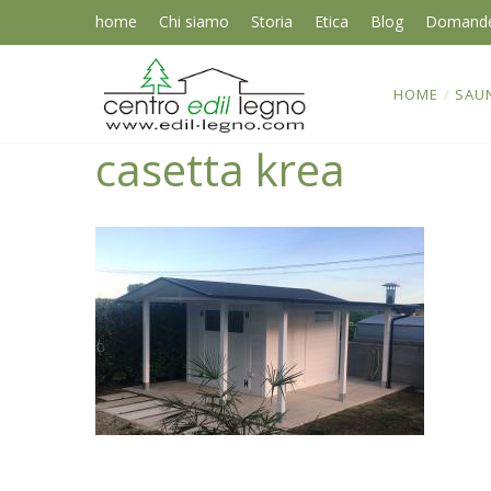
home
Chi siamo
Storia
Etica
Blog
Domand
HOME
/
SAU
casetta krea