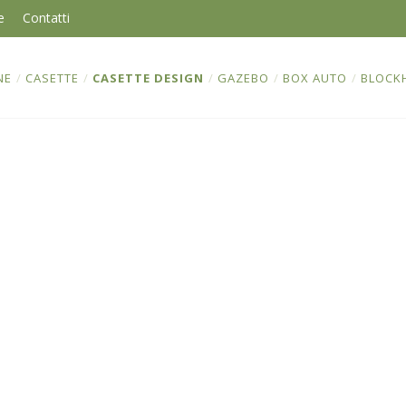
e
Contatti
NE
/
CASETTE
/
CASETTE DESIGN
/
GAZEBO
/
BOX AUTO
/
BLOCK