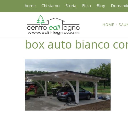
home
Chi siamo
Storia
Etica
Blog
Domand
HOME
/
SAU
box auto bianco co