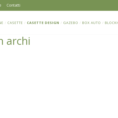
e
Contatti
NE
/
CASETTE
/
CASETTE DESIGN
/
GAZEBO
/
BOX AUTO
/
BLOCK
n archi