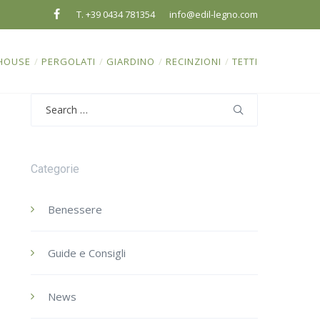
T. +39 0434 781354
info@edil-legno.com
HOUSE
/
PERGOLATI
/
GIARDINO
/
RECINZIONI
/
TETTI
Search
for:
Categorie
Benessere
Guide e Consigli
News