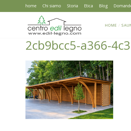
home
Chi siamo
Storia
Etica
Blog
Domand
HOME
/
SAU
2cb9bcc5-a366-4c