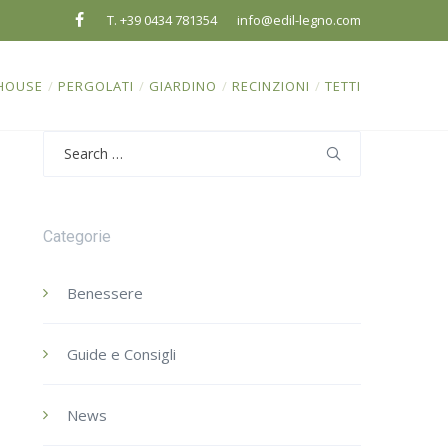
T. +39 0434 781354
info@edil-legno.com
HOUSE
/
PERGOLATI
/
GIARDINO
/
RECINZIONI
/
TETTI
Search
for:
Categorie
Benessere
Guide e Consigli
News