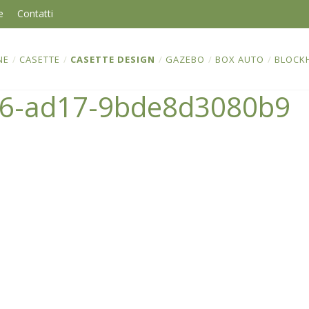
e
Contatti
NE
/
CASETTE
/
CASETTE DESIGN
/
GAZEBO
/
BOX AUTO
/
BLOCK
36-ad17-9bde8d3080b9