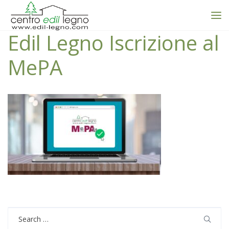
Edil Legno Iscrizione al
MePA
Search
for: