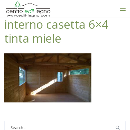
interno casetta 6×4
tinta miele
Search