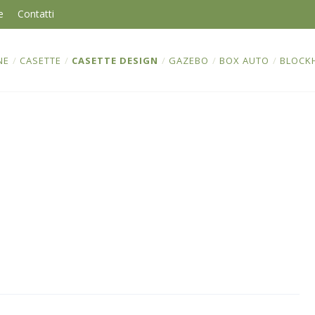
e
Contatti
NE
/
CASETTE
/
CASETTE DESIGN
/
GAZEBO
/
BOX AUTO
/
BLOCK