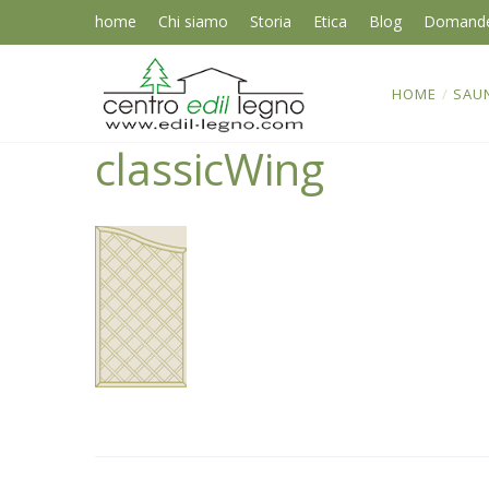
home
Chi siamo
Storia
Etica
Blog
Domand
HOME
/
SAU
classicWing