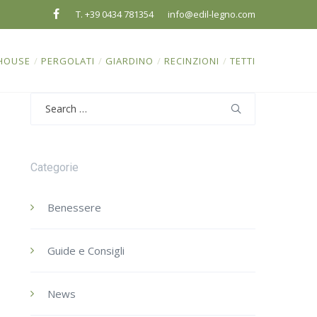
T. +39 0434 781354
info@edil-legno.com
HOUSE
/
PERGOLATI
/
GIARDINO
/
RECINZIONI
/
TETTI
Search
for:
Categorie
Benessere
Guide e Consigli
News