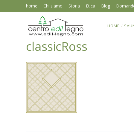
home
Chi siamo
Storia
Etica
Blog
Domand
HOME
/
SAU
classicRoss