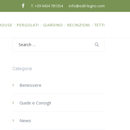
T. +39 0434 781354
info@edil-legno.com
HOUSE
/
PERGOLATI
/
GIARDINO
/
RECINZIONI
/
TETTI
Search
for:
Categorie
Benessere
Guide e Consigli
News