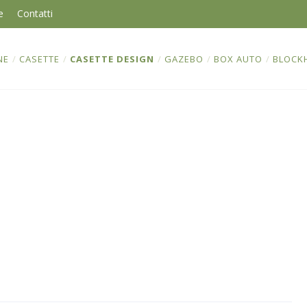
e
Contatti
NE
/
CASETTE
/
CASETTE DESIGN
/
GAZEBO
/
BOX AUTO
/
BLOCK