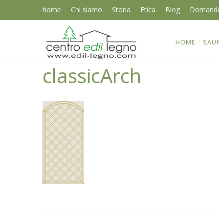
home
Chi siamo
Storia
Etica
Blog
Domand
HOME
/
SAU
classicArch