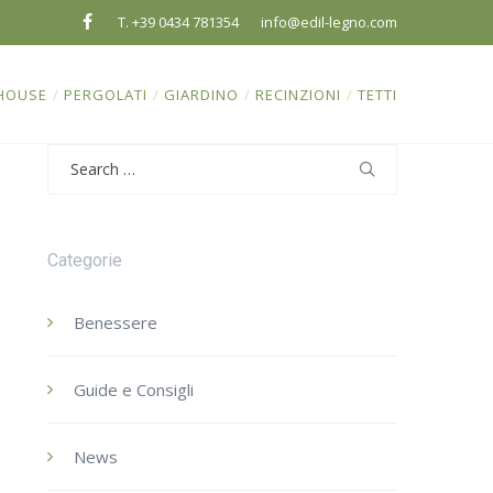
T. +39 0434 781354
info@edil-legno.com
HOUSE
/
PERGOLATI
/
GIARDINO
/
RECINZIONI
/
TETTI
Search
for:
Categorie
Benessere
Guide e Consigli
News