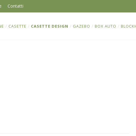
e
Contatti
NE
/
CASETTE
/
CASETTE DESIGN
/
GAZEBO
/
BOX AUTO
/
BLOCK