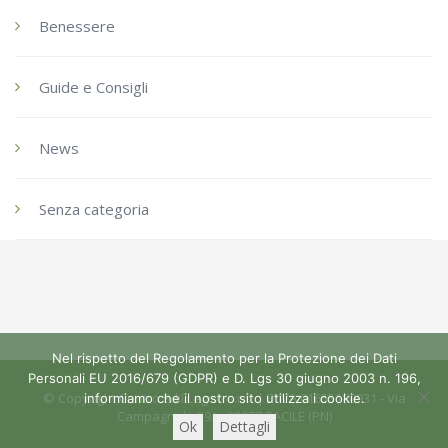
Benessere
Guide e Consigli
News
Senza categoria
Nel rispetto del Regolamento per la Protezione dei Dati
Personali EU 2016/679 (GDPR) e D. Lgs 30 giugno 2003 n. 196,
© Copyright Centro Edil Legno s.r.l. | P.IVA 01655180931 - Via
informiamo che il nostro sito utilizza i cookie.
Campagnola 39/a 33077 SACILE (PN)
Ok
Dettagli