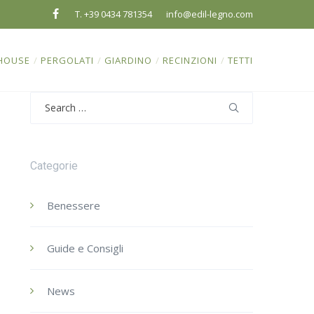
T. +39 0434 781354
info@edil-legno.com
HOUSE
/
PERGOLATI
/
GIARDINO
/
RECINZIONI
/
TETTI
Search
for:
Categorie
Benessere
Guide e Consigli
News