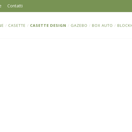
e
Contatti
NE
/
CASETTE
/
CASETTE DESIGN
/
GAZEBO
/
BOX AUTO
/
BLOCK