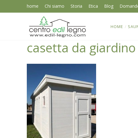
home
Chi siamo
Storia
Etica
Blog
Domand
HOME
/
SAU
casetta da giardino