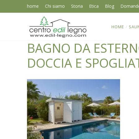
home
Chi siamo
Storia
Etica
Blog
Domand
HOME
/
SAU
BAGNO DA ESTER
DOCCIA E SPOGLIA