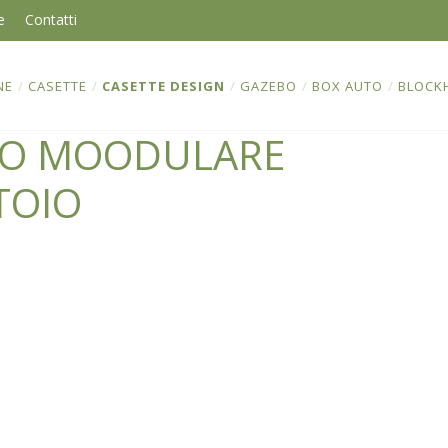
e
Contatti
NE
/
CASETTE
/
CASETTE DESIGN
/
GAZEBO
/
BOX AUTO
/
BLOCK
NO MOODULARE
TOIO