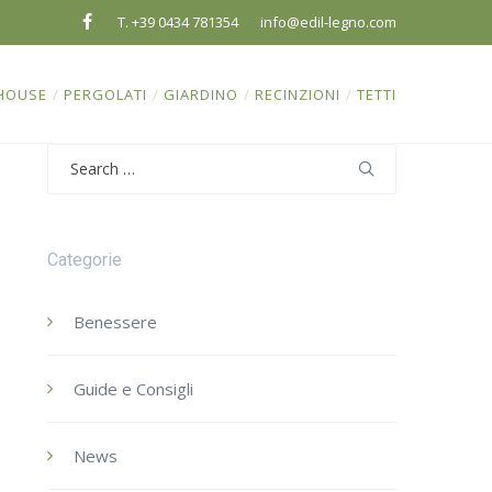
T. +39 0434 781354
info@edil-legno.com
HOUSE
/
PERGOLATI
/
GIARDINO
/
RECINZIONI
/
TETTI
Search
for:
Categorie
Benessere
Guide e Consigli
News