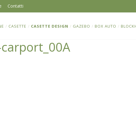
e
Contatti
NE
/
CASETTE
/
CASETTE DESIGN
/
GAZEBO
/
BOX AUTO
/
BLOCK
-carport_00A