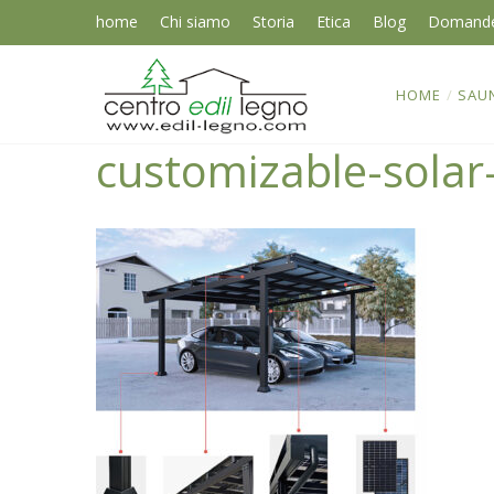
home
Chi siamo
Storia
Etica
Blog
Domand
HOME
/
SAU
customizable-solar