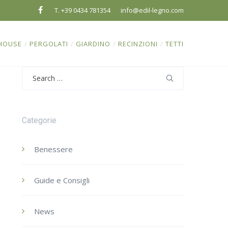
T. +39 0434 781354
info@edil-legno.com
HOUSE
/
PERGOLATI
/
GIARDINO
/
RECINZIONI
/
TETTI
Search
for:
Categorie
Benessere
Guide e Consigli
News