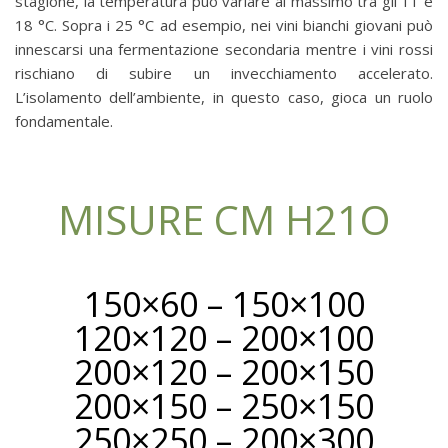
stagione, la temperatura può variare al massimo tra gli 11 e
18 °C. Sopra i 25 °C ad esempio, nei vini bianchi giovani può
innescarsi una fermentazione secondaria mentre i vini rossi
rischiano di subire un invecchiamento accelerato.
L’isolamento dell’ambiente, in questo caso, gioca un ruolo
fondamentale.
MISURE CM H21O
150×60 – 150×100
120×120 – 200×100
200×120 – 200×150
200×150 – 250×150
250×250 – 200×300