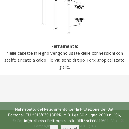
Ferramenta:
Nelle casette in legno vengono usate delle connessioni con
staffe zincate a caldo , le Viti sono di tipo Torx ,tropicalizzate
gialle.
Nel rispetto del Regolamento per la Protezione dei Dati
Personali EU 2016/679 (GDPR) e D. Lgs 30 giugno 2003 n. 196,
© Copyright Centro Edil Legno s.r.l. | P.IVA 01655180931 - Via
informiamo che il nostro sito utilizza i cookie.
Campagnola 39/a 33077 SACILE (PN)
Ok
Dettagli